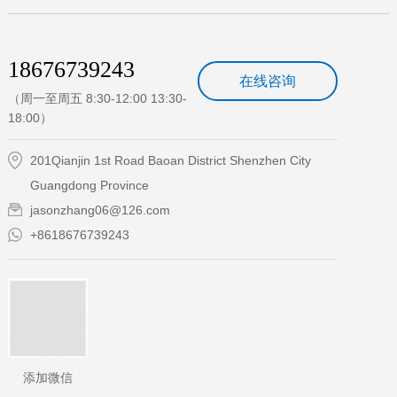
18676739243
在线咨询
（周一至周五 8:30-12:00 13:30-
18:00）
201Qianjin 1st Road Baoan District Shenzhen City
Guangdong Province
jasonzhang06@126.com
+8618676739243
添加微信